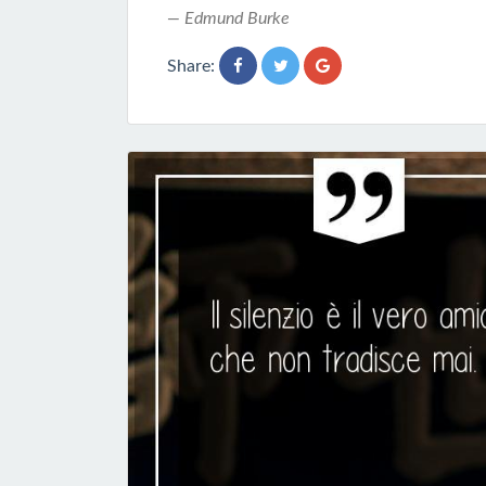
Edmund Burke
Share: