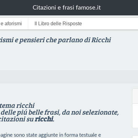
Citazioni e frasi famose.it
i e aforismi
Il Libro delle Risposte
rismi e pensieri che parlano di Ricchi
 tema ricchi
elle piú belle frasi, da noi selezionate,
citazioni su
ricchi
.
 pagine sono state aggiunte in forma testuale e