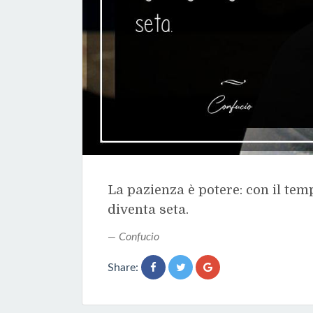
La pazienza è potere: con il temp
diventa seta.
Confucio
Share: