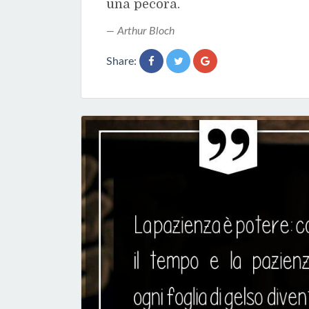
una pecora.
Arthur Bloch
Share: